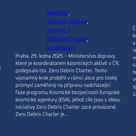
Novinky
, 
Tiskové zprávy
, 
Č
Vesmír v
k
běžném životě
, 
a
Vzdělávání
r
Praha, 29. ledna 2025 – Ministerstvo dopravy,
v
které je koordinátorem kosmických aktivit v ČR,
s
e
podepsalo tzv. Zero Debris Charter. Tento
t
významný krok proběhl v rámci akce pro český
v
průmysl zaměřený na přípravu nadcházející
s
fáze programu Kosmické bezpečnosti Evropské
1
kosmické agentury (ESA), jehož cíle jsou s ideou
iniciativy Zero Debris Charter úzce provázané.
Zero Debris Charter je…