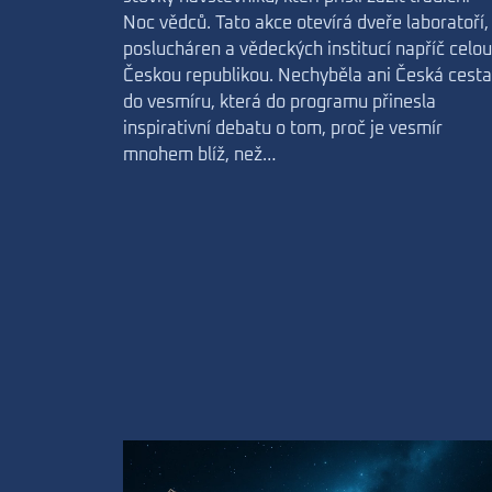
Noc vědců. Tato akce otevírá dveře laboratoří,
poslucháren a vědeckých institucí napříč celou
Českou republikou. Nechyběla ani Česká cesta
do vesmíru, která do programu přinesla
inspirativní debatu o tom, proč je vesmír
mnohem blíž, než…