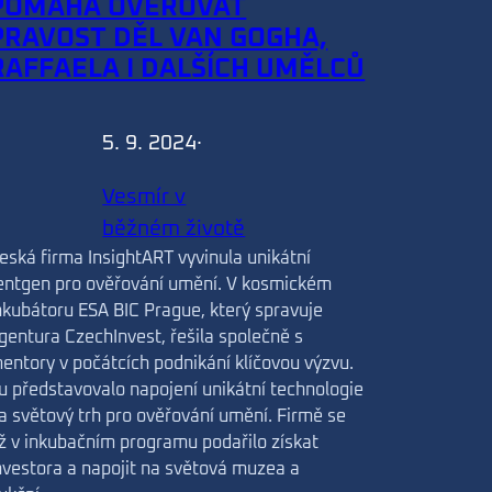
POMÁHÁ OVĚŘOVAT
PRAVOST DĚL VAN GOGHA,
RAFFAELA I DALŠÍCH UMĚLCŮ
5. 9. 2024
·
Vesmír v
běžném životě
eská firma InsightART vyvinula unikátní
entgen pro ověřování umění. V kosmickém
nkubátoru ESA BIC Prague, který spravuje
gentura CzechInvest, řešila společně s
entory v počátcích podnikání klíčovou výzvu.
u představovalo napojení unikátní technologie
a světový trh pro ověřování umění. Firmě se
ž v inkubačním programu podařilo získat
nvestora a napojit na světová muzea a