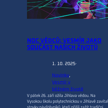
NOC VĚDCŮ: VESMÍR JAKO
SOUČÁST NAŠICH ŽIVOTŮ
1. 10. 2025
·
Novinky
, 
Vesmír v
běžném životě
V pátek 26. září ožila Jihlava vědou. Na
Vysokou školu polytechnickou v Jihlavě zavíta
stovky návštěvníků, kteří přišli zažít tradiční