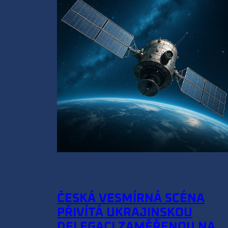
ČESKÁ VESMÍRNÁ SCÉNA
PŘIVÍTÁ UKRAJINSKOU
DELEGACI ZAMĚŘENOU NA