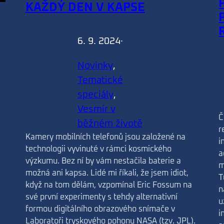
KAŽDÝ DEN V KAPSE
6. 9. 2024
·
Novinky
, 
Tematické
speciály
, 
Vesmír v
Č
běžném životě
r
Kamery mobilních telefonů jsou založené na
i
technologii vyvinuté v rámci kosmického
a
výzkumu. Bez ní by vám nestačila baterie a
m
možná ani kapsa. Lidé mi říkali, že jsem idiot,
T
když na tom dělám, vzpomínal Eric Fossum na
n
své první experimenty s tehdy alternativní
u
formou digitálního obrazového snímače v
i
Laboratoři tryskového pohonu NASA (tzv. JPL).