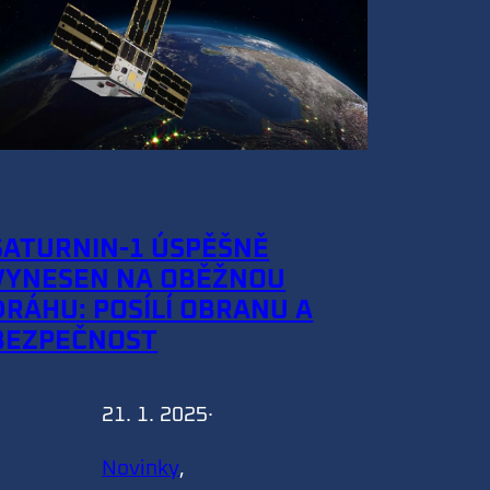
SATURNIN-1 ÚSPĚŠNĚ
VYNESEN NA OBĚŽNOU
DRÁHU: POSÍLÍ OBRANU A
BEZPEČNOST
21. 1. 2025
·
Novinky
, 