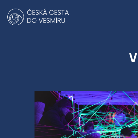
Přeskočit
na
obsah
V