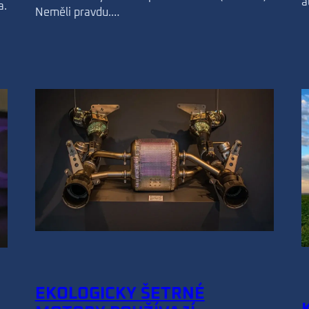
a
a.
Neměli pravdu.…
EKOLOGICKY ŠETRNÉ