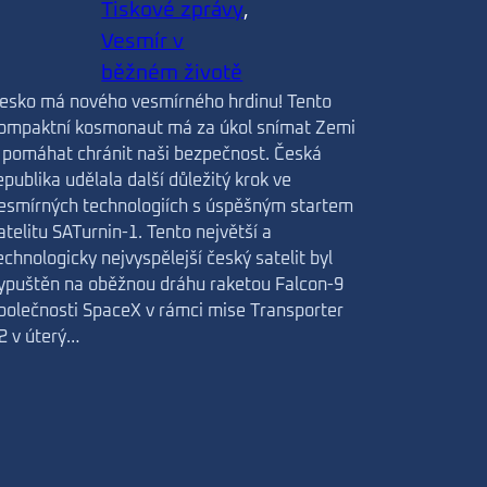
Tiskové zprávy
, 
Vesmír v
běžném životě
esko má nového vesmírného hrdinu! Tento
ompaktní kosmonaut má za úkol snímat Zemi
 pomáhat chránit naši bezpečnost. Česká
epublika udělala další důležitý krok ve
esmírných technologiích s úspěšným startem
atelitu SATurnin-1. Tento největší a
echnologicky nejvyspělejší český satelit byl
ypuštěn na oběžnou dráhu raketou Falcon-9
polečnosti SpaceX v rámci mise Transporter
2 v úterý…