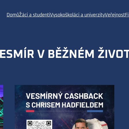
Domů
Žáci a studenti
Vysokoškoláci a univerzity
Veřejnost
F
ESMÍR V BĚŽNÉM ŽIVO