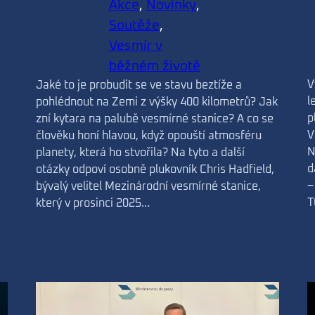
Akce
, 
Novinky
, 
Soutěže
, 
Vesmír v
běžném životě
V
Jaké to je probudit se ve stavu beztíže a
l
pohlédnout na Zemi z výšky 400 kilometrů? Jak
p
zní kytara na palubě vesmírné stanice? A co se
V
člověku honí hlavou, když opouští atmosféru
N
planety, která ho stvořila? Na tyto a další
d
otázky odpoví osobně plukovník Chris Hadfield,
–
bývalý velitel Mezinárodní vesmírné stanice,
T
který v prosinci 2025…