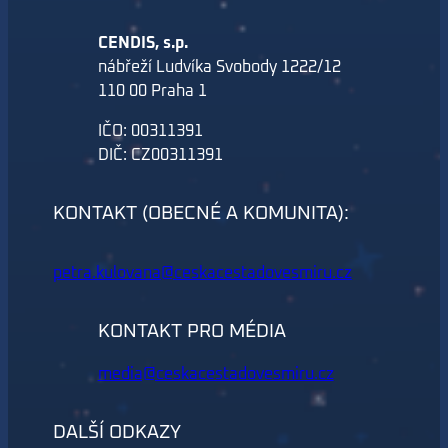
CENDIS, s.p.
nábřeží Ludvíka Svobody 1222/12
110 00 Praha 1
IČO: 00311391
DIČ: CZ00311391
KONTAKT (OBECNÉ A KOMUNITA):
petra.kulovana@ceskacestadovesmiru.cz
KONTAKT PRO MÉDIA
media@ceskacestadovesmiru.cz
DALŠÍ ODKAZY