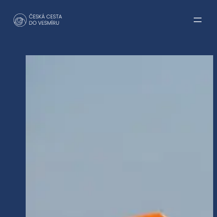
Přeskočit
na
obsah