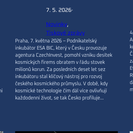
7. 5. 2026
·
Novinky
, 
Tiskové zprávy
4
A
Praha, 7. května 2026 – Podnikatelský
k
inkubátor ESA BIC, který v Česku provozuje
Č
agentura CzechInvest, pomohl vzniku desítek
z
kosmických firems obratem v řádu stovek
E
milionů korun. Za posledních deset let sez
R
inkubátoru stal klíčový nástroj pro rozvoj
d
českého kosmického průmyslu. V době, kdy
m
mi
kosmické technologie čím dál více ovlivňují
každodenní život, se tak Česko profiluje…