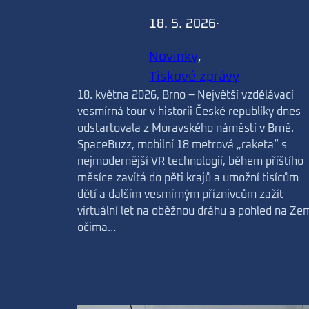
18. 5. 2026
·
Novinky
, 
Tiskové zprávy
18. května 2026, Brno – Největší vzdělávací
vesmírná tour v historii České republiky dnes
odstartovala z Moravského náměstí v Brně.
SpaceBuzz, mobilní 18 metrová „raketa“ s
nejmodernější VR technologií, během příštího
měsíce zavítá do pěti krajů a umožní tisícům
dětí a dalším vesmírným příznivcům zažít
virtuální let na oběžnou dráhu a pohled na Ze
očima…