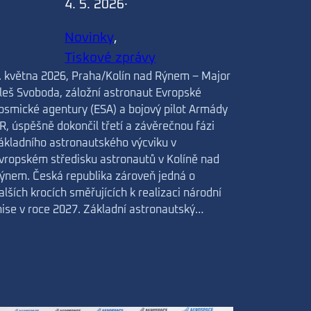
4. 5. 2026
·
Novinky
, 
Tiskové zprávy
. května 2026, Praha/Kolín nad Rýnem – Major
leš Svoboda, záložní astronaut Evropské
osmické agentury (ESA) a bojový pilot Armády
R, úspěšně dokončil třetí a závěrečnou fázi
ákladního astronautského výcviku v
vropském středisku astronautů v Kolíně nad
ýnem. Česká republika zároveň jedná o
alších krocích směřujících k realizaci národní
ise v roce 2027. Základní astronautský…