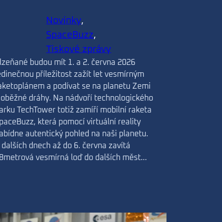
Novinky
, 
SpaceBuzz
, 
Tiskové zprávy
lzeňané budou mít 1. a 2. června 2026
edinečnou příležitost zažít let vesmírným
aketoplánem a podívat se na planetu Zemi
 oběžné dráhy. Na nádvoří technologického
arku TechTower totiž zamíří mobilní raketa
paceBuzz, která pomocí virtuální reality
abídne autentický pohled na naši planetu.
 dalších dnech až do 6. června zavítá
8metrová vesmírná loď do dalších měst…