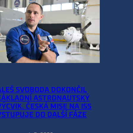
ALEŠ SVOBODA DOKONČIL
ZÁKLADNÍ ASTRONAUTSKÝ
VÝCVIK. ČESKÁ MISE NA ISS
VSTUPUJE DO DALŠÍ FÁZE