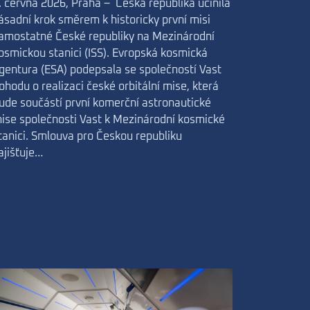
. června 2026, Praha – Česká republika učinila
ásadní krok směrem k historicky první misi
amostatné České republiky na Mezinárodní
osmickou stanici (ISS). Evropská kosmická
gentura (ESA) podepsala se společností Vast
ohodu o realizaci české orbitální mise, která
ude součástí první komerční astronautické
ise společnosti Vast k Mezinárodní kosmické
tanici. Smlouva pro Českou republiku
ajišťuje…