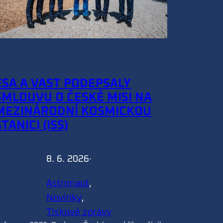
ESA A VAST PODEPSALY
SMLOUVU O ČESKÉ MISI NA
MEZINÁRODNÍ KOSMICKOU
STANICI (ISS)
8. 6. 2026
·
Astronaut
, 
Novinky
, 
Tiskové zprávy