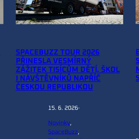
SPACEBUZZ TOUR 2026
K
PŘINESLA VESMÍRNÝ
ZÁŽITEK TISÍCŮM DĚTÍ, ŠKOL
I NÁVŠTĚVNÍKŮ NAPŘÍČ
ČESKOU REPUBLIKOU
15. 6. 2026
·
Novinky
, 
SpaceBuzz
, 