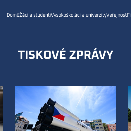
Domů
Žáci a studenti
Vysokoškoláci a univerzity
Veřejnost
F
TISKOVÉ ZPRÁVY