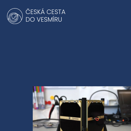
Přeskočit
na
obsah