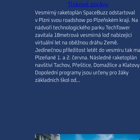
Tiskové zprávy
Vesmírný raketoplán SpaceBuzz odstartoval
v Plzni svou roadshow po Plzeňském kraji. Na
nádvoří technologického parku TechTower
zavítala 18metrová vesmírná loď nabízející
virtuální let na oběžnou dráhu Země.
Jedinečnou příležitost letět do vesmíru tak ma
Plzeňané 1. a 2. června. Následně raketoplán
navštíví Tachov, Přeštice, Domažlice a Klatovy
Dopolední programy jsou určeny pro žáky
základních škol od…