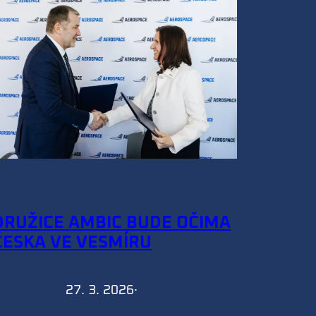
DRUŽICE AMBIC BUDE OČIMA
ČESKA VE VESMÍRU
27. 3. 2026
·