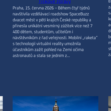
8
Tiskové zprávy
z
Praha, 15. června 2026 – Během čtyř týdnů
s
navštívila vzdělávací roadshow SpaceBuzz
k
dvacet měst v pěti krajích České republiky a
a
přinesla unikátní vesmírný zážitek více než 7
d
400 dětem, studentům, učitelům i
b
návštěvníkům z řad veřejnosti. Mobilní „raketa“
m
s technologií virtuální reality umožnila
s
účastníkům zažít pohled na Zemi očima
z
astronautů a stala se jedním z…