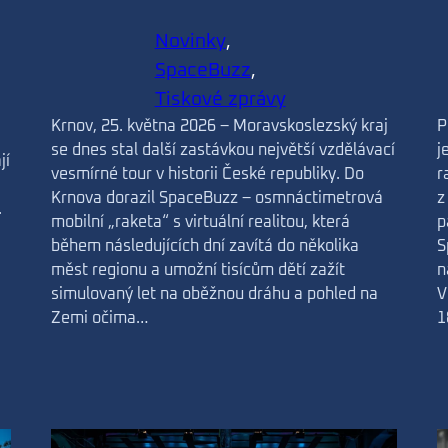
Novinky
, 
SpaceBuzz
, 
Tiskové zprávy
P
Krnov, 25. května 2026 – Moravskoslezský kraj
j
se dnes stal další zastávkou největší vzdělávací
jí
r
vesmírné tour v historii České republiky. Do
z
Krnova dorazil SpaceBuzz – osmnáctimetrová
.
p
mobilní „raketa“ s virtuální realitou, která
S
během následujících dní zavítá do několika
n
měst regionu a umožní tisícům dětí zažít
V
simulovaný let na oběžnou dráhu a pohled na
1
Zemi očima…