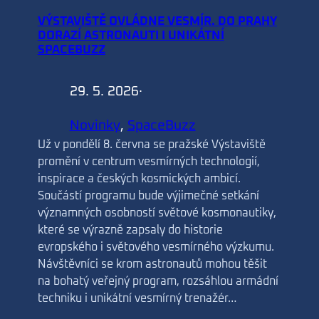
VÝSTAVIŠTĚ OVLÁDNE VESMÍR. DO PRAHY
DORAZÍ ASTRONAUTI I UNIKÁTNÍ
SPACEBUZZ
29. 5. 2026
·
Novinky
, 
SpaceBuzz
Už v pondělí 8. června se pražské Výstaviště
promění v centrum vesmírných technologií,
inspirace a českých kosmických ambicí.
Součástí programu bude výjimečné setkání
významných osobností světové kosmonautiky,
které se výrazně zapsaly do historie
evropského i světového vesmírného výzkumu.
Návštěvníci se krom astronautů mohou těšit
na bohatý veřejný program, rozsáhlou armádní
techniku i unikátní vesmírný trenažér…