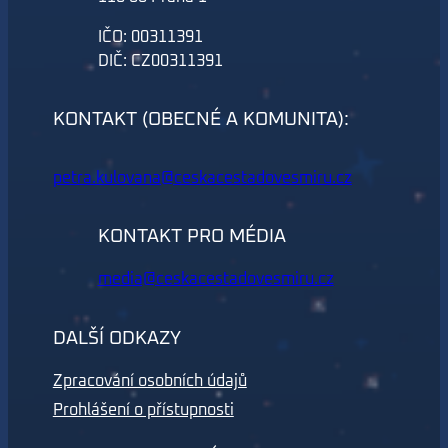
IČO: 00311391
DIČ: CZ00311391
KONTAKT (OBECNÉ A KOMUNITA):
petra.kulovana@ceskacestadovesmiru.cz
KONTAKT PRO MÉDIA
media@ceskacestadovesmiru.cz
DALŠÍ ODKAZY
Zpracování osobních údajů
Prohlášení o přístupnosti