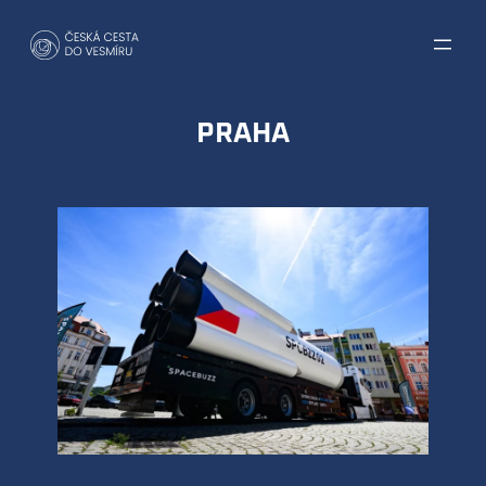
Přeskočit
na
obsah
PRAHA