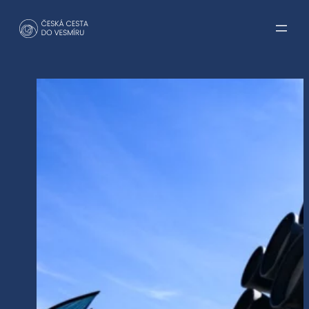
Přeskočit
na
obsah