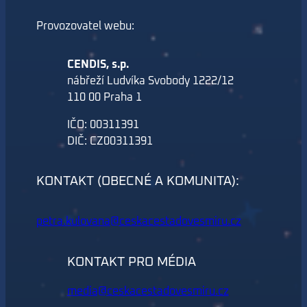
Provozovatel webu:
CENDIS, s.p.
nábřeží Ludvíka Svobody 1222/12
110 00 Praha 1
IČO: 00311391
DIČ: CZ00311391
KONTAKT (OBECNÉ A KOMUNITA):
petra.kulovana@ceskacestadovesmiru.cz
KONTAKT PRO MÉDIA
media@ceskacestadovesmiru.cz