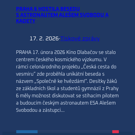
PRAHA 6 HOSTILA BESEDU
S ASTRONAUTEM ALEŠEM SVOBODU A
KADETY
17. 2. 2026
·
Tiskové zprávy
PRAHA 17. února 2026 Kino Dlabačov se stalo
centrem českého kosmického výzkumu. V
rámci celonárodního projektu „Česká cesta do
vesmíru“ zde proběhla unikátní beseda s
názvem „Společně ke hvězdám!“. Desítky žáků
ze základních škol a studentů gymnázií z Prahy
6 měly možnost diskutovat se stíhacím pilotem
a budoucím českým astronautem ESA Alešem
Svobodou a zástupci…