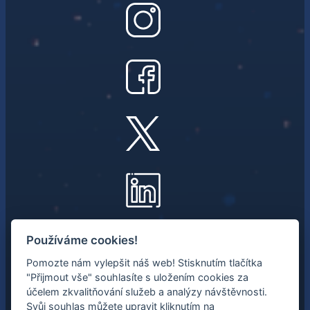
NEWSLETTER
Používáme cookies!
Pomozte nám vylepšit náš web! Stisknutím tlačítka
Mějte přehled o nejnovějších
"Přijmout vše" souhlasíte s uložením cookies za
vesmírných aktivitách.
účelem zkvalitňování služeb a analýzy návštěvnosti.
Svůj souhlas můžete upravit kliknutím na