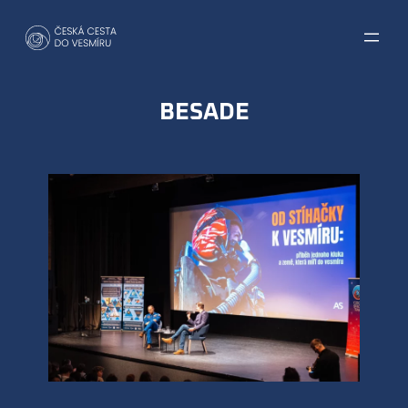
Přeskočit
na
obsah
BESADE