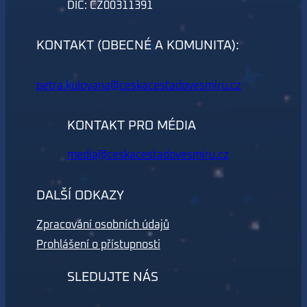
DIČ: CZ00311391
KONTAKT (OBECNÉ A KOMUNITA):
petra.kulovana@ceskacestadovesmiru.cz
KONTAKT PRO MÉDIA
media@ceskacestadovesmiru.cz
DALŠÍ ODKAZY
Zpracování osobních údajů
Prohlášení o přístupnosti
SLEDUJTE NÁS