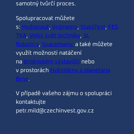
samotný tvůrčí proces.
Spolupracovat můžete
s:
Hydronaut
,
Vrgineers
,
StatoTest
,
FES
TKA
,
Velký svět techniky
,
3L
Robotics
,
Spacemanic
a také můžete
využít možnosti natáčení
na
brněnském výstavišti
nebo
v prostorách
Hvězdárny a planetária
Brno
.
V případě vašeho zájmu o spolupráci
kontaktujte
petr.mild@czechinvest.gov.cz