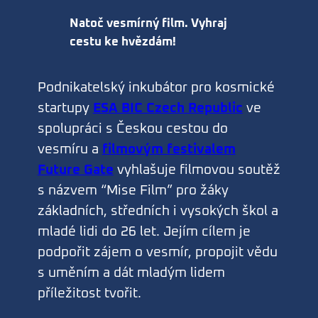
Natoč vesmírný film. Vyhraj
cestu ke hvězdám!
Podnikatelský inkubátor pro kosmické
startupy
ESA BIC Czech Republic
ve
spolupráci s Českou cestou do
vesmíru a
filmovým festivalem
Future Gate
vyhlašuje filmovou soutěž
s názvem “Mise Film” pro žáky
základních, středních i vysokých škol a
mladé lidi do 26 let. Jejím cílem je
podpořit zájem o vesmír, propojit vědu
s uměním a dát mladým lidem
příležitost tvořit.