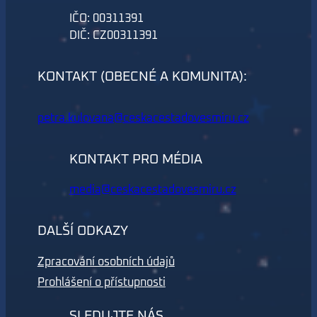
IČO: 00311391
DIČ: CZ00311391
KONTAKT (OBECNÉ A KOMUNITA):
petra.kulovana@ceskacestadovesmiru.cz
KONTAKT PRO MÉDIA
media@ceskacestadovesmiru.cz
DALŠÍ ODKAZY
Zpracování osobních údajů
Prohlášení o přístupnosti
SLEDUJTE NÁS