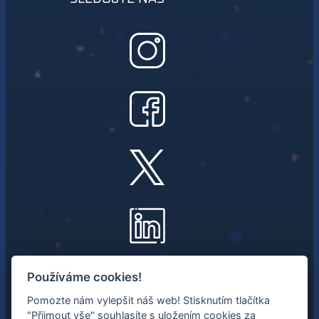
NEWSLETTER
Používáme cookies!
Pomozte nám vylepšit náš web! Stisknutím tlačítka
Mějte přehled o nejnovějších
"Přijmout vše" souhlasíte s uložením cookies za