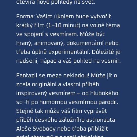
otevírá nové pohledy na svět.
Forma: Vaším úkolem bude vytvořit
krátký film (1–10 minut) na volné téma
ve spojení s vesmírem. Může být
hraný, animovaný, dokumentární nebo
třeba úplně experimentální. Důležité je
nadšení, nápad a váš pohled na vesmír.
Fantazii se meze nekladou! Může jít o
zcela originální a vlastní příběh
inspirovaný vesmírem – od hlubokého
sci-fi po humornou vesmírnou parodii.
Stejně tak může váš film vyprávět
příběh českého záložního astronauta
Aleše Svobody nebo třeba přiblížit