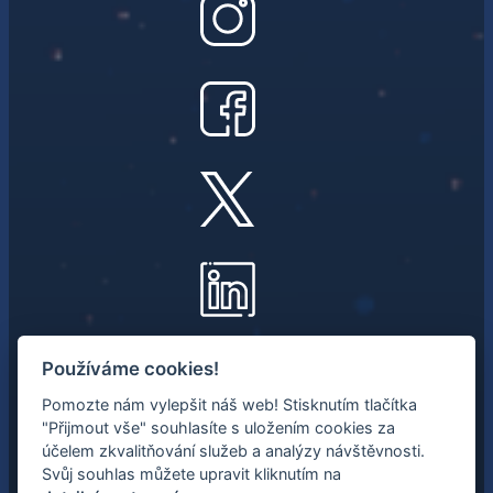
NEWSLETTER
Používáme cookies!
Pomozte nám vylepšit náš web! Stisknutím tlačítka
Mějte přehled o nejnovějších
"Přijmout vše" souhlasíte s uložením cookies za
vesmírných aktivitách.
účelem zkvalitňování služeb a analýzy návštěvnosti.
Svůj souhlas můžete upravit kliknutím na