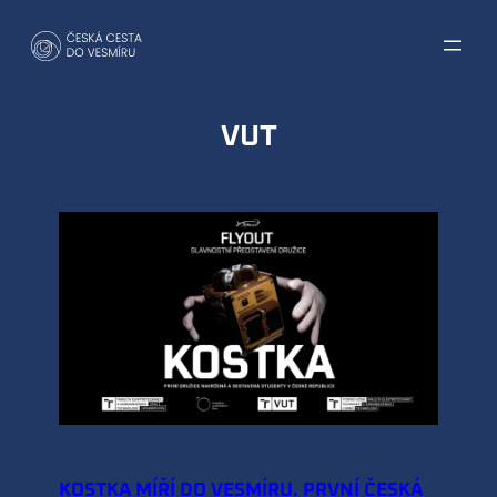
Přeskočit
na
obsah
VUT
KOSTKA MÍŘÍ DO VESMÍRU. PRVNÍ ČESKÁ