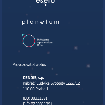
Provozovatel webu:
CENDIS, s.p.
nábřeží Ludvíka Svobody 1222/12
110 00 Praha 1
IČO: 00311391
DIČ: CZ00311391