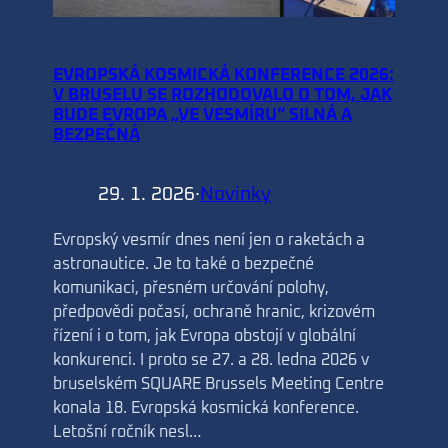
EVROPSKÁ KOSMICKÁ KONFERENCE 2026:
V BRUSELU SE ROZHODOVALO O TOM, JAK
BUDE EVROPA „VE VESMÍRU“ SILNÁ A
BEZPEČNÁ
29. 1. 2026
·
Novinky
Evropský vesmír dnes není jen o raketách a
astronautice. Je to také o bezpečné
komunikaci, přesném určování polohy,
předpovědi počasí, ochraně hranic, krizovém
řízení i o tom, jak Evropa obstojí v globální
konkurenci. I proto se 27. a 28. ledna 2026 v
bruselském SQUARE Brussels Meeting Centre
konala 18. Evropská kosmická konference.
Letošní ročník nesl…