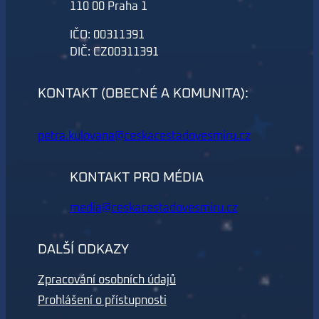
110 00 Praha 1
IČO: 00311391
DIČ: CZ00311391
KONTAKT (OBECNÉ A KOMUNITA):
petra.kulovana@ceskacestadovesmiru.cz
KONTAKT PRO MÉDIA
media@ceskacestadovesmiru.cz
DALŠÍ ODKAZY
Zpracování osobních údajů
Prohlášení o přístupnosti