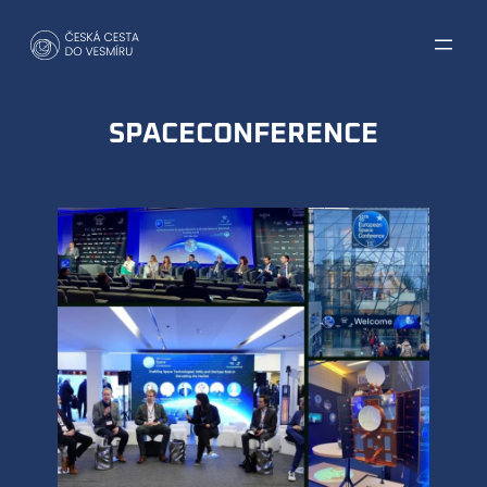
Přeskočit
na
obsah
SPACECONFERENCE