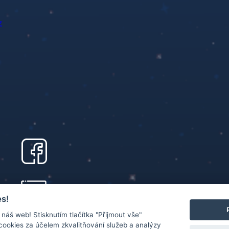
z
s!
náš web! Stisknutím tlačítka "Přijmout vše"
 cookies za účelem zkvalitňování služeb a analýzy