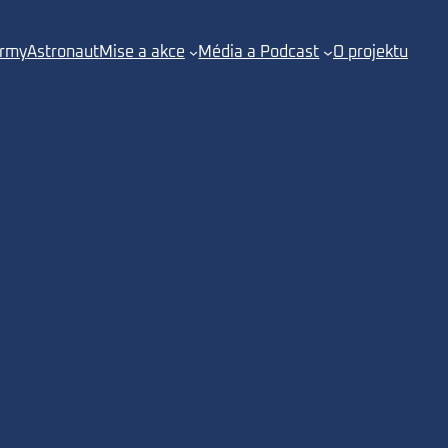
irmy
Astronaut
Mise a akce
Média a Podcast
O projektu