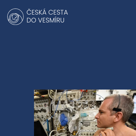
Přeskočit
na
obsah