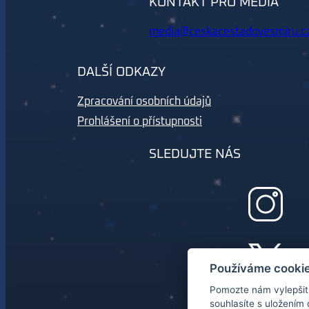
KONTAKT PRO MÉDIA
media@ceskacestadovesmiru.c
DALŠÍ ODKAZY
Zpracování osobních údajů
Prohlášení o přístupnosti
SLEDUJTE NÁS
Používáme cookie
Pomozte nám vylepšit 
souhlasíte s uložením