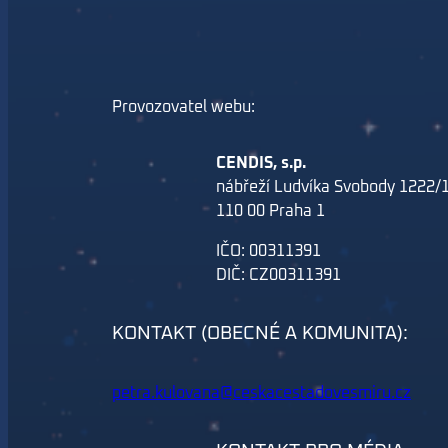
Provozovatel webu:
CENDIS, s.p.
nábřeží Ludvíka Svobody 1222/
110 00 Praha 1
IČO: 00311391
DIČ: CZ00311391
KONTAKT (OBECNÉ A KOMUNITA):
petra.kulovana@ceskacestadovesmiru.cz