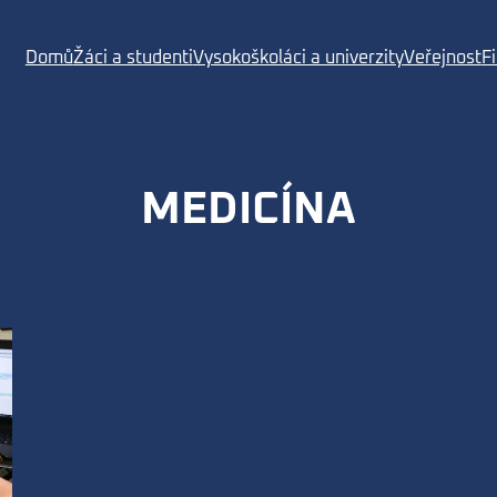
Domů
Žáci a studenti
Vysokoškoláci a univerzity
Veřejnost
F
MEDICÍNA