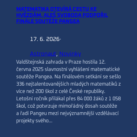
MATEMATIKA OTEVÍRÁ CESTU KE
HVĚZDÁM. ALEŠ SVOBODA PODPOŘIL
FINÁLE SOUTĚŽE PANGEA
17. 6. 2026
·
Astronaut
, 
Novinky
Valdštejnská zahrada v Praze hostila 12.
června 2025 slavnostní vyhlášení matematické
soutěže Pangea. Na finálovém setkání se sešlo
336 nejtalentovanějších mladých matematiků z
více než 200 škol z celé České republiky.
Letošní ročník přilákal přes 84 000 žáků z 1 058
škol, což potvrzuje mimořádný dosah soutěže
a řadí Pangeu mezi nejvýznamnější vzdělávací
projekty svého…