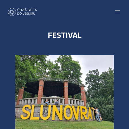
Přeskočit
na
obsah
FESTIVAL