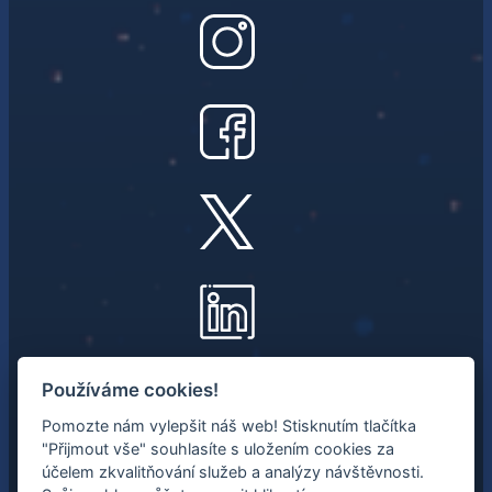
NEWSLETTER
Používáme cookies!
Pomozte nám vylepšit náš web! Stisknutím tlačítka
Mějte přehled o nejnovějších
"Přijmout vše" souhlasíte s uložením cookies za
vesmírných aktivitách.
účelem zkvalitňování služeb a analýzy návštěvnosti.