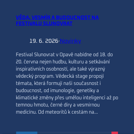
VĚDA, VESMÍR A BUDOUCNOST NA
FESTIVALU SLUNOVRAT
19. 6. 2026
·
Novinky
Festival Slunovrat v Opavě nabídne od 18. do
20. června nejen hudbu, kulturu a setkávání
inspirativních osobností, ale také výrazný
vědecký program. Vědecká stage propojí
témata, která formují naši současnost i
budoucnost, od imunologie, genetiky a
klimatické změny přes umělou inteligenci až po
temnou hmotu, černé díry a vesmírnou
medicínu. Od meteoritů k cestám na…