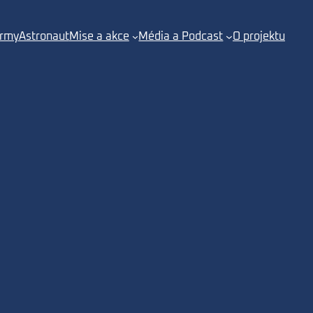
irmy
Astronaut
Mise a akce
Média a Podcast
O projektu