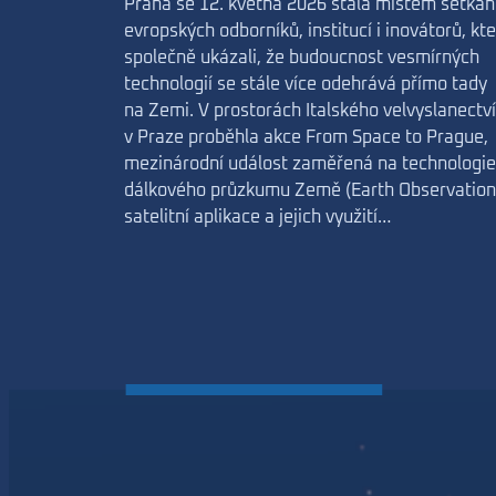
Praha se 12. května 2026 stala místem setkán
evropských odborníků, institucí i inovátorů, kte
společně ukázali, že budoucnost vesmírných
technologií se stále více odehrává přímo tady
na Zemi. V prostorách Italského velvyslanectví
v Praze proběhla akce From Space to Prague,
mezinárodní událost zaměřená na technologie
dálkového průzkumu Země (Earth Observation
satelitní aplikace a jejich využití…