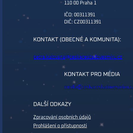
110 00 Praha 1
IČO: 00311391
DIČ: CZ00311391
KONTAKT (OBECNÉ A KOMUNITA):
petra.kulovana@ceskacestadovesmiru.cz
KONTAKT PRO MÉDIA
media@ceskacestadovesmiru.c
DALŠÍ ODKAZY
Zpracování osobních údajů
Prohlášení o přístupnosti