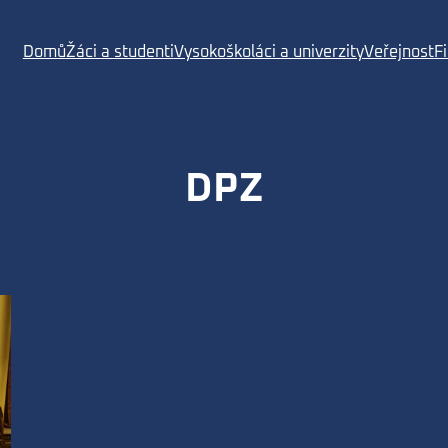
Domů
Žáci a studenti
Vysokoškoláci a univerzity
Veřejnost
F
DPZ