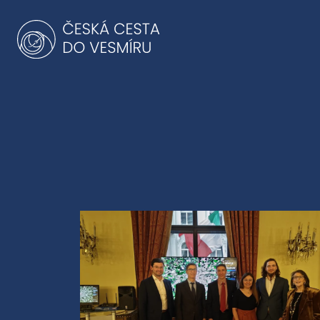
Přeskočit
na
obsah