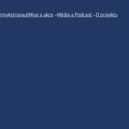
irmy
Astronaut
Mise a akce
Média a Podcast
O projektu