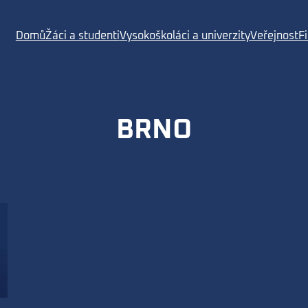
Domů
Žáci a studenti
Vysokoškoláci a univerzity
Veřejnost
F
BRNO