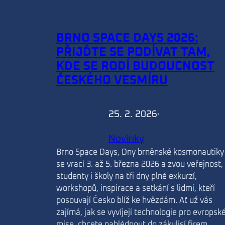
BRNO SPACE DAYS 2026:
PŘIJĎTE SE PODÍVAT TAM,
KDE SE RODÍ BUDOUCNOST
ČESKÉHO VESMÍRU
25. 2. 2026
·
Novinky
Brno Space Days, Dny brněnské kosmonautiky
se vrací 3. až 5. března 2026 a zvou veřejnost,
studenty i školy na tři dny plné exkurzí,
workshopů, inspirace a setkání s lidmi, kteří
posouvají Česko blíž ke hvězdám. Ať už vás
zajímá, jak se vyvíjejí technologie pro evropsk
mise, chcete nahlédnout do zákulisí firem,