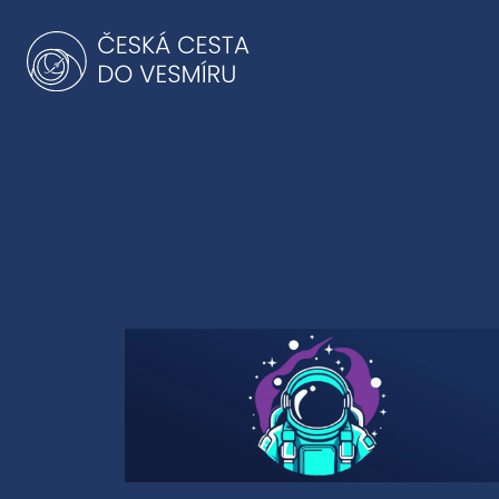
Přeskočit
na
obsah