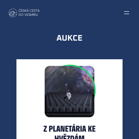
Přeskočit
na
obsah
AUKCE