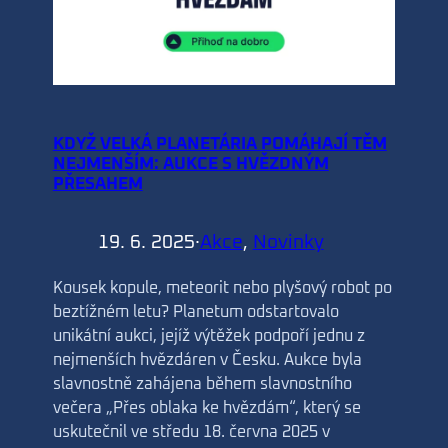
KDYŽ VELKÁ PLANETÁRIA POMÁHAJÍ TĚM
NEJMENŠÍM: AUKCE S HVĚZDNÝM
PŘESAHEM
19. 6. 2025
·
Akce
, 
Novinky
Kousek kopule, meteorit nebo plyšový robot po
beztížném letu? Planetum odstartovalo
unikátní aukci, jejíž výtěžek podpoří jednu z
nejmenších hvězdáren v Česku. Aukce byla
slavnostně zahájena během slavnostního
večera „Přes oblaka ke hvězdám“, který se
uskutečnil ve středu 18. června 2025 v