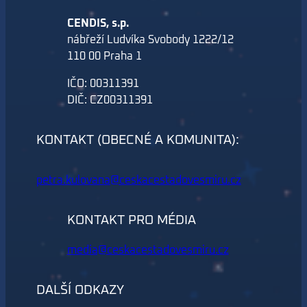
CENDIS, s.p.
nábřeží Ludvíka Svobody 1222/12
110 00 Praha 1
IČO: 00311391
DIČ: CZ00311391
KONTAKT (OBECNÉ A KOMUNITA):
petra.kulovana@ceskacestadovesmiru.cz
KONTAKT PRO MÉDIA
media@ceskacestadovesmiru.cz
DALŠÍ ODKAZY