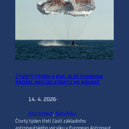
ČTVRTÝ TÝDEN V ESA: ALEŠ SVOBODA
PROŠEL MISÍ OD STARTU PO NÁVRAT
14. 4. 2026
·
Astronaut
, 
Novinky
Čtvrtý týden třetí části základního
astronautského výcviku v European Astronaut