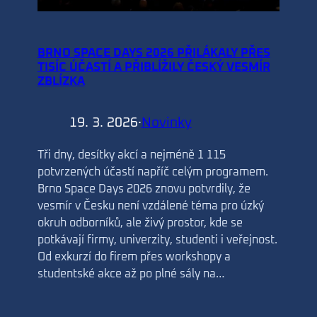
BRNO SPACE DAYS 2026 PŘILÁKALY PŘES
TISÍC ÚČASTÍ A PŘIBLÍŽILY ČESKÝ VESMÍR
ZBLÍZKA
19. 3. 2026
·
Novinky
Tři dny, desítky akcí a nejméně 1 115
potvrzených účastí napříč celým programem.
Brno Space Days 2026 znovu potvrdily, že
vesmír v Česku není vzdálené téma pro úzký
okruh odborníků, ale živý prostor, kde se
potkávají firmy, univerzity, studenti i veřejnost.
Od exkurzí do firem přes workshopy a
studentské akce až po plné sály na…