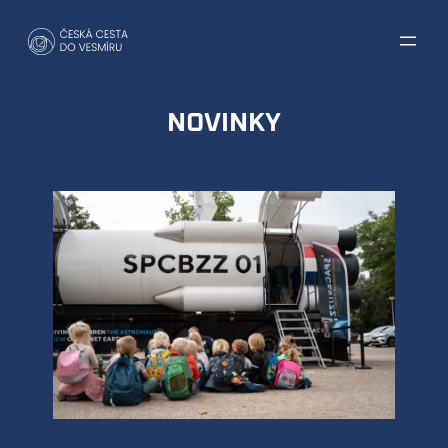
Přeskočit
na
obsah
NOVINKY