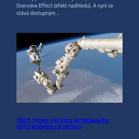
Overview Effect (efekt nadhledu). A nyní se
stává dostupným…
TŘETÍ TÝDEN VÝCVIKU ASTRONAUTA:
KDYŽ ROZHODUJÍ DETAILY