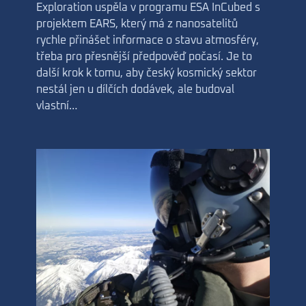
Exploration uspěla v programu ESA InCubed s
projektem EARS, který má z nanosatelitů
rychle přinášet informace o stavu atmosféry,
třeba pro přesnější předpověď počasí. Je to
další krok k tomu, aby český kosmický sektor
nestál jen u dílčích dodávek, ale budoval
vlastní…