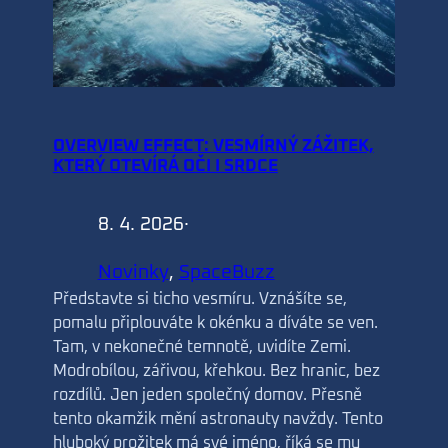
OVERVIEW EFFECT: VESMÍRNÝ ZÁŽITEK,
KTERÝ OTEVÍRÁ OČI I SRDCE
8. 4. 2026
·
Novinky
, 
SpaceBuzz
Představte si ticho vesmíru. Vznášíte se,
pomalu připlouváte k okénku a díváte se ven.
Tam, v nekonečné temnotě, uvidíte Zemi.
Modrobílou, zářivou, křehkou. Bez hranic, bez
rozdílů. Jen jeden společný domov. Přesně
tento okamžik mění astronauty navždy. Tento
hluboký prožitek má své jméno, říká se mu