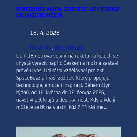
SPACEBUZZ MAPA: ZJISTĚTE, KDY DORAZÍ
DO VAŠEHO MĚSTA
15. 4. 2026
·
Novinky
, 
SpaceBuzz
Obří, 18metrová vesmírná raketa na kolech se
chystá vyrazit napříč Českem a možná zastaví
právě u vás. Unikátní vzdělávací projekt
SpaceBuzz přináší zážitek, který propojuje
technologie, emoce i inspiraci. Během čtyř
týdnů, od 18. května do 12. června 2026,
navštíví pět krajů a desítky měst. Kdy a kde ji
můžete zažít na vlastní kůži? Přinášíme…