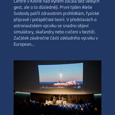
Centre v Kolíně nad Rýnem začala bez velkých
gest, ale o to důsledněji. První týden Aleše
Svobody patřil zdravotním prohlídkám, fyzické
přípravě i potápěčské teorii. V představách o
astronautském výcviku se snadno objeví
simulátory, skafandry nebo cvičení v beztíži.
Začátek závěrečné části základního výcviku v
European…