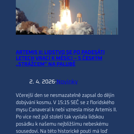
ARTEMIS II: LIDSTVO SE PO PADESÁTI
LETECH VRACÍ K MĚSÍCI – S ČESKÝM
„STRÁŽCEM“ NA PALUBĚ
2. 4. 2026
·
Novinky
Včerejší den se nesmazatelně zapsal do dějin
dobývání kosmu. V 15:15 SEČ se z floridského
mysu Canaveral k nebi vznesla mise Artemis II.
Po více než půl století tak vyslala lidskou
posádku k našemu nejbližšímu nebeskému
sousedovi. Na této historické pouti má loď