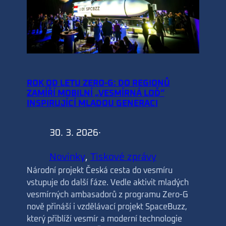
ROK OD LETU ZERO-G: DO REGIONŮ
ZAMÍŘÍ MOBILNÍ „VESMÍRNÁ LOĎ“
INSPIRUJÍCÍ MLADOU GENERACI
30. 3. 2026
·
Novinky
, 
Tiskové zprávy
Národní projekt Česká cesta do vesmíru
vstupuje do další fáze. Vedle aktivit mladých
vesmírných ambasadorů z programu Zero-G
nově přináší i vzdělávací projekt SpaceBuzz,
který přiblíží vesmír a moderní technologie