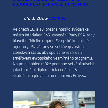
BUDOUCNOSTI EVROPSKÉHO VESMÍRU
24. 3. 2026
·
Novinky
Ve dnech 18. a 19. března hostilo švýcarské
město Interlaken 345. zasedání Rady ESA, tedy
hlavního řídicího orgánu Evropské kosmické
agentury. Právě tady se setkávají zástupci
členských států, aby společně řešili další
směřování evropského vesmírného programu.
Na první pohled může podobné setkání působit
jako formální diplomatická událost. Ve
skutečnosti jde ale o mnohem víc. Právě…