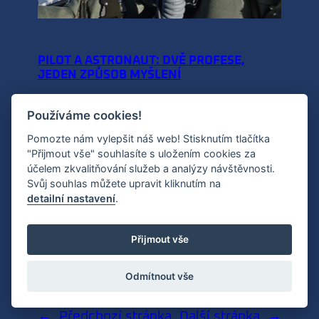
PILOT A ASTRONAUT: DVĚ PROFESE,
JEDEN ZPŮSOB MYŠLENÍ
Používáme cookies!
26. 2. 2026
·
Novinky
Pomozte nám vylepšit náš web! Stisknutím tlačítka
Bojový pilot a astronaut se pohybují v
"Přijmout vše" souhlasíte s uložením cookies za
prostředí, kde je rychlost extrémní, chyba
účelem zkvalitňování služeb a analýzy návštěvnosti.
Svůj souhlas můžete upravit kliknutím na
drahá a technologie všudypřítomná. A právě
detailní nastavení
.
proto mají tyto profese k sobě mnohem blíž,
než se na první pohled může zdát. Nejde jen o
létání ani o pohled na Zemi z výšky. Jde o
Přijmout vše
způsob myšlení, práce a odpovědnosti. Pilot
moderní stíhačky…
Odmítnout vše
←
Předchozí stránka
Další stránka
→