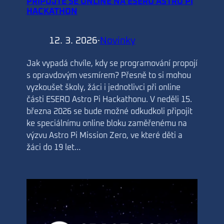
PŘIPOJTE SE ONLINE NA ESERO ASTRO PI
HACKATHON
12. 3. 2026
·
Novinky
Jak vypadá chvíle, kdy se programování propojí
s opravdovým vesmírem? Přesně to si mohou
vyzkoušet školy, žáci i jednotlivci při online
části ESERO Astro Pi Hackathonu. V neděli 15.
března 2026 se bude možné odkudkoli připojit
ke speciálnímu online bloku zaměřenému na
výzvu Astro Pi Mission Zero, ve které děti a
žáci do 19 let…