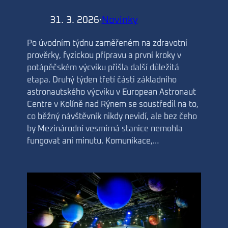
31. 3. 2026
·
Novinky
Po úvodním týdnu zaměřeném na zdravotní
prověrky, fyzickou přípravu a první kroky v
potápěčském výcviku přišla další důležitá
etapa. Druhý týden třetí části základního
astronautského výcviku v European Astronaut
Centre v Kolíně nad Rýnem se soustředil na to,
co běžný návštěvník nikdy nevidí, ale bez čeho
by Mezinárodní vesmírná stanice nemohla
fungovat ani minutu. Komunikace,…