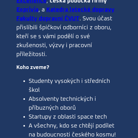
Excellence
,
česká pobočka firmy
Exprivia
, a
Katedra letecké dopravy
Fakulty dopravní ČVUT
. Svou účast
přislíbili špičkoví odborníci z oboru,
kteří se s vámi podělí o své
zkušenosti, výzvy i pracovní
příležitosti.
Koho zveme?
Studenty vysokých i středních
škol
Absolventy technických i
příbuzných oborů
Startupy z oblasti space tech
A všechny, kdo se chtějí podílet
na budoucnosti českého kosmu!