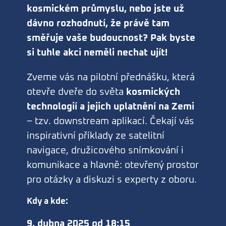
kosmickém průmyslu, nebo jste už
dávno rozhodnutí, že právě tam
směřuje vaše budoucnost? Pak byste
si tuhle akci neměli nechat ujít!
Zveme vás na pilotní přednášku, která
otevře dveře do světa
kosmických
technologií a jejich uplatnění na Zemi
– tzv. downstream aplikací. Čekají vás
inspirativní příklady ze satelitní
navigace, družicového snímkování i
komunikace a hlavně: otevřený prostor
pro otázky a diskuzi s experty z oboru.
Kdy a kde:
9. dubna 2025 od 18:15