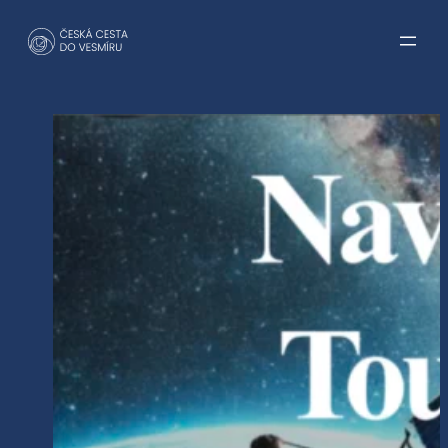
Přeskočit
na
obsah