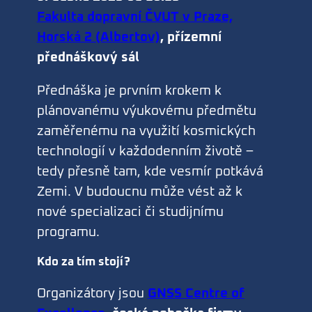
Fakulta dopravní ČVUT v Praze,
Horská 2 (Albertov)
, přízemní
přednáškový sál
Přednáška je prvním krokem k
plánovanému výukovému předmětu
zaměřenému na využití kosmických
technologií v každodenním životě –
tedy přesně tam, kde vesmír potkává
Zemi. V budoucnu může vést až k
nové specializaci či studijnímu
programu.
Kdo za tím stojí?
Organizátory jsou
GNSS Centre of