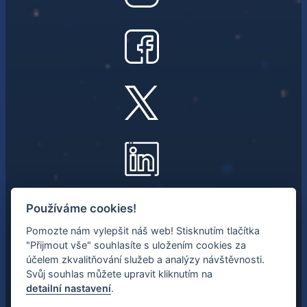
NEWSLETTER
Používáme cookies!
Pomozte nám vylepšit náš web! Stisknutím tlačítka
Mějte přehled o nejnovějších
"Přijmout vše" souhlasíte s uložením cookies za
vesmírných aktivitách.
účelem zkvalitňování služeb a analýzy návštěvnosti.
Svůj souhlas můžete upravit kliknutím na
detailní nastavení
.
Váš e-mail