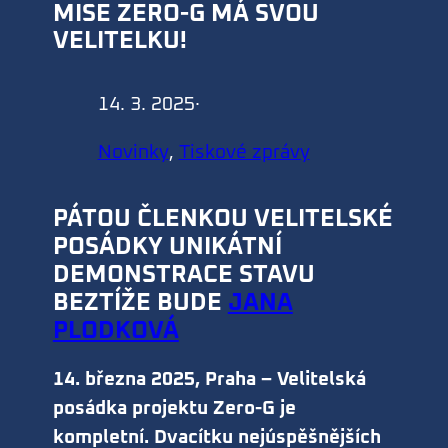
MISE ZERO-G MÁ SVOU
VELITELKU!
14. 3. 2025
·
Novinky
, 
Tiskové zprávy
PÁTOU ČLENKOU VELITELSKÉ
POSÁDKY UNIKÁTNÍ
DEMONSTRACE STAVU
BEZTÍŽE BUDE
JANA
PLODKOVÁ
14. března 2025, Praha – Velitelská
posádka projektu Zero-G je
kompletní. Dvacítku nejúspěšnějších