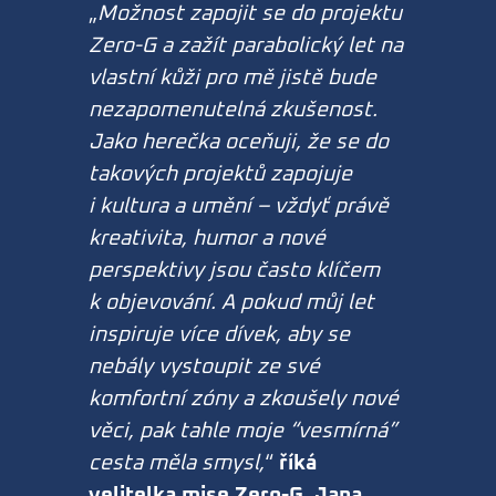
„
Možnost zapojit se do projektu
Zero-G a zažít parabolický let na
vlastní kůži pro mě jistě bude
nezapomenutelná zkušenost.
Jako herečka oceňuji, že se do
takových projektů zapojuje
i kultura a umění – vždyť právě
kreativita, humor a nové
perspektivy jsou často klíčem
k objevování. A pokud můj let
inspiruje více dívek, aby se
nebály vystoupit ze své
komfortní zóny a zkoušely nové
věci, pak tahle moje “vesmírná”
cesta měla smysl,
“
říká
velitelka mise Zero-G, Jana