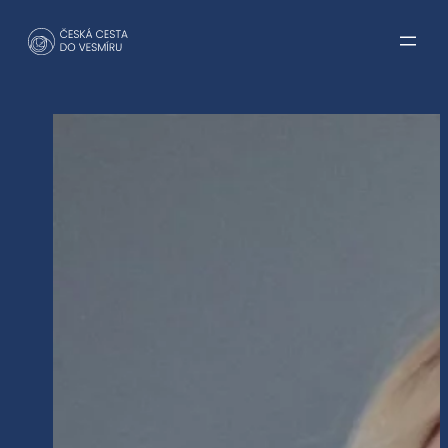
Přeskočit
na
obsah