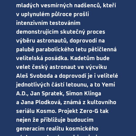
mladých vesmírných nadšenců, kteří
v uplynulém půlroce prošli
intenzivním testováním
demonstrujícím skutečný proces
výběru astronautů, doprovodí na
palubě parabolického letu pětičlenná
velitelská posádka. Kadetům bude
velet český astronaut ve výcviku
Aleš Svoboda a doprovodí je i velitelé
jednotlivých částí letounu, a to Yemi
A.D., Jan Spratek, Simon Klinga
a Jana Plodková, známá z kultovního
seriálu Kosmo. Projekt Zero-G tak
nejen že přibližuje budoucím
generacím realitu kosmického