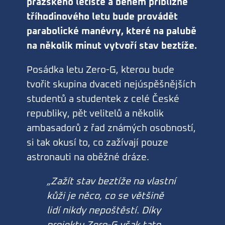
pražského letiště a během přibližně
tříhodinového letu bude provádět
parabolické manévry, které na palubě
na několik minut vytvoří stav beztíže.
Posádka letu Zero-G, kterou bude
tvořit skupina dvaceti nejúspěšnějších
studentů a studentek z celé České
republiky, pět velitelů a několik
ambasadorů z řad známých osobností,
si tak okusí to, co zažívají pouze
astronauti na oběžné dráze.
„Zažít stav beztíže na vlastní
kůži je něco, co se většině
lidí nikdy nepoštěstí. Díky