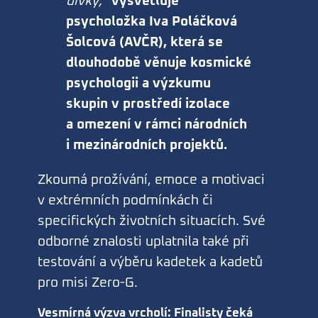
dívky,
“
vysvětluje
psycholožka Iva Poláčková
Šolcová (AVČR), která se
dlouhodobě věnuje kosmické
psychologii a výzkumu
skupin v prostředí izolace
a omezení v rámci národních
i mezinárodních projektů.
Zkoumá prožívání, emoce a motivaci
v extrémních podmínkách či
specifických životních situacích. Své
odborné znalosti uplatnila také při
testování a výběru kadetek a kadetů
pro misi Zero-G.
Vesmírná výzva vrcholí: Finalisty čeká