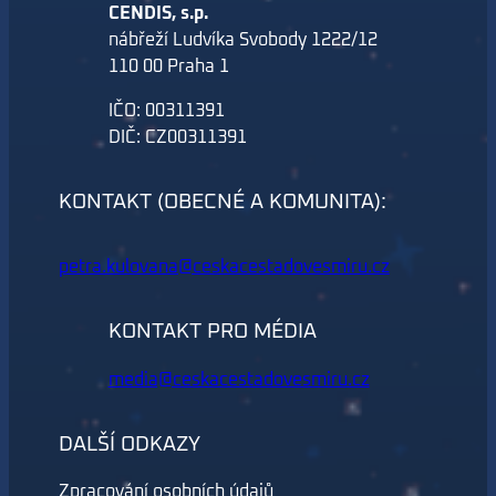
CENDIS, s.p.
nábřeží Ludvíka Svobody 1222/12
110 00 Praha 1
IČO: 00311391
DIČ: CZ00311391
KONTAKT (OBECNÉ A KOMUNITA):
petra.kulovana@ceskacestadovesmiru.cz
KONTAKT PRO MÉDIA
media@ceskacestadovesmiru.cz
DALŠÍ ODKAZY
Zpracování osobních údajů