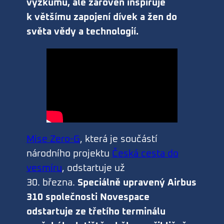
výzkumu, ale zároveň inspiruje
k většímu zapojení dívek a žen do
světa vědy a technologií.
Mise Zero-G
, která je součástí
národního projektu
Česká cesta do
vesmíru
, odstartuje už
30. března.
Speciálně upravený Airbus
310 společnosti Novespace
odstartuje ze třetího terminálu