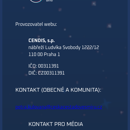
Provozovatel webu:
CENDIS, s.p.
nábřeží Ludvíka Svobody 1222/12
110 00 Praha 1
IČO: 00311391
DIČ: CZ00311391
KONTAKT (OBECNÉ A KOMUNITA):
petra.kulovana@ceskacestadovesmiru.cz
KONTAKT PRO MÉDIA