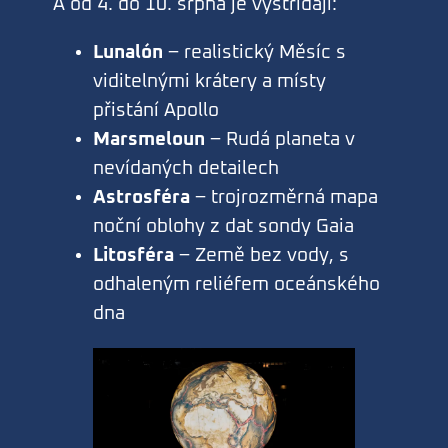
A od 4. do 10. srpna je vystřídají:
Lunalón
– realistický Měsíc s
viditelnými krátery a místy
přistání Apollo
Marsmeloun
– Rudá planeta v
nevídaných detailech
Astrosféra
– trojrozměrná mapa
noční oblohy z dat sondy Gaia
Litosféra
– Země bez vody, s
odhaleným reliéfem oceánského
dna