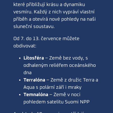
které přibližují krásu a dynamiku
vesmíru. Každý z nich vypráví vlastní
příběh a otevírá nové pohledy na naši
sluneční soustavu.
Od 7. do 13. července můžete
obdivovat:
Litosféra
– Země bez vody, s
odhaleným reliéfem oceánského
dna
Terralóna
– Země z družic Terra a
Aqua s polární září i mraky
Temnalóna
– Země v noci
pohledem satelitu Suomi NPP