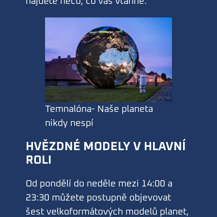
najdete něco, co vás vtáhne.
Temnalóna- Naše planeta
nikdy nespí
HVĚZDNÉ MODELY V HLAVNÍ
ROLI
Od pondělí do neděle mezi 14:00 a
23:30 můžete postupně objevovat
šest velkoformátových modelů planet,