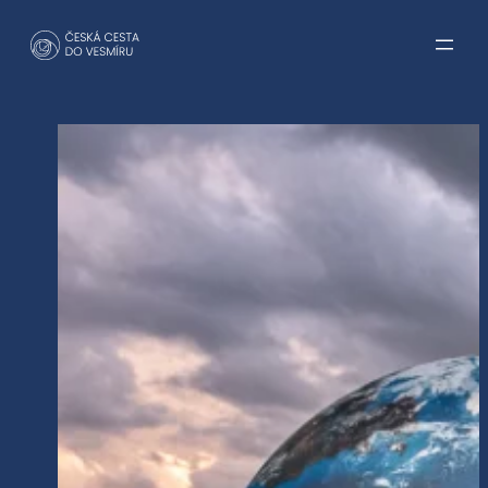
Přeskočit
na
obsah