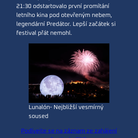
21:30 odstartovalo první promítání
letního kina pod otevřeným nebem,
legendární Predátor. Lepší začátek si
festival přát nemohl.
Lunalón- Nejbližší vesmírný
soused
Podívejte se na záznam ze zahájení