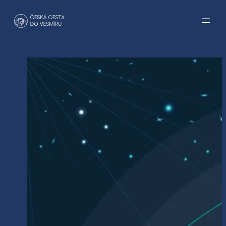
Přeskočit
na
obsah