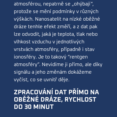
atmosférou, nepatrně se „ohýbají“,
protože se mění podmínky v různých
výškách. Nanosatelit na nízké oběžné
dráze tenhle efekt změří, a z dat pak
lze odvodit, jaká je teplota, tlak nebo
vlhkost vzduchu v jednotlivých
vrstvách atmosféry, případně i stav
ionosféry. Je to takový “rentgen
atmosféry”. Nevidíme ji přímo, ale díky
signálu a jeho změnám dokážeme
vyčíst, co se uvnitř děje.
ZPRACOVÁNÍ DAT PŘÍMO NA
OBĚŽNÉ DRÁZE, RYCHLOST
DO 30 MINUT