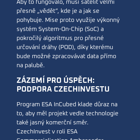
Aby to fungovalo, musí satelit velmi
přesně „vědět“, kde je a jak se
pohybuje. Mise proto využije výkonný
systém System-On-Chip (SoC) a
pokročilý algoritmus pro přesné
určování dráhy (POD), díky kterému
bude možné zpracovávat data přímo
na palubě.
ZÁZEMÍ PRO ÚSPĚCH:
PODPORA CZECHINVESTU
Program ESA InCubed klade důraz na
to, aby měl projekt vedle technologie
také jasný komerční směr.
CzechInvest v roli ESA