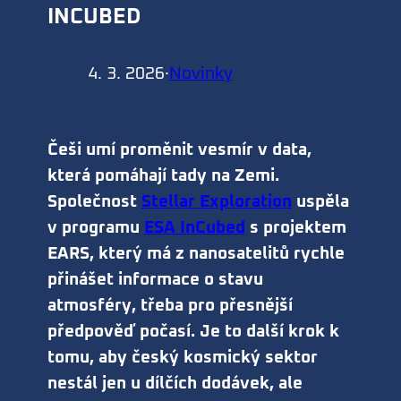
INCUBED
4. 3. 2026
·
Novinky
Češi umí proměnit vesmír v data,
která pomáhají tady na Zemi.
Společnost
Stellar Exploration
uspěla
v programu
ESA InCubed
s projektem
EARS, který má z nanosatelitů rychle
přinášet informace o stavu
atmosféry, třeba pro přesnější
předpověď počasí. Je to další krok k
tomu, aby český kosmický sektor
nestál jen u dílčích dodávek, ale