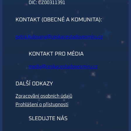
DIČ: CZ00311391
KONTAKT (OBECNÉ A KOMUNITA):
petra.kulovana@ceskacestadovesmiru.cz
KONTAKT PRO MÉDIA
media@ceskacestadovesmiru.cz
DALŠÍ ODKAZY
Zpracování osobních údajů
Prohlášení o přístupnosti
SLEDUJTE NÁS