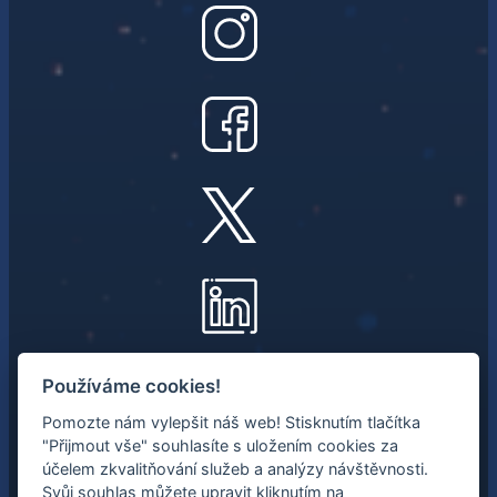
NEWSLETTER
Používáme cookies!
Pomozte nám vylepšit náš web! Stisknutím tlačítka
Mějte přehled o nejnovějších
"Přijmout vše" souhlasíte s uložením cookies za
vesmírných aktivitách.
účelem zkvalitňování služeb a analýzy návštěvnosti.
Svůj souhlas můžete upravit kliknutím na