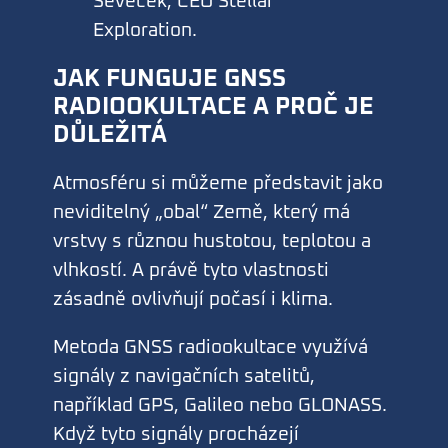
Ševeček, CEO Stellar
Exploration.
JAK FUNGUJE GNSS
RADIOOKULTACE A PROČ JE
DŮLEŽITÁ
Atmosféru si můžeme představit jako
neviditelný „obal“ Země, který má
vrstvy s různou hustotou, teplotou a
vlhkostí. A právě tyto vlastnosti
zásadně ovlivňují počasí i klima.
Metoda GNSS radiookultace využívá
signály z navigačních satelitů,
například GPS, Galileo nebo GLONASS.
Když tyto signály procházejí