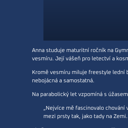
Anna studuje maturitní ročník na Gymn
vesmíru. Její vášeň pro letectví a kos
Kromě vesmíru miluje freestyle lední b
nebojácná a samostatná.
Na parabolický let vzpomíná s úžasem
„Nejvíce mě fascinovalo chování v
mezi prsty tak, jako tady na Zemi.