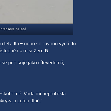
 Krebsová na ledě
u letadla – nebo se rovnou vydá do
ásledně i k misi Zero G.
a se popisuje jako cílevědomá,
neskutečné. Voda mi neprotekla
krývala celou dlaň.”