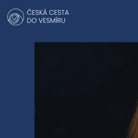
Přeskočit
na
obsah