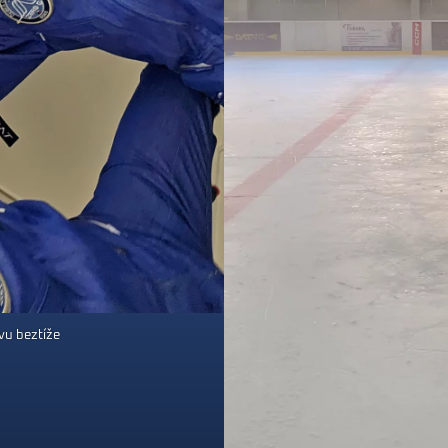
vu beztíže