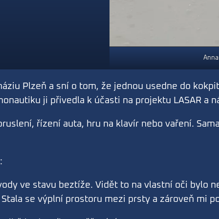
Anna
áziu Plzeň a sní o tom, že jednou usedne do kokpit
monautiku ji přivedla k účasti na projektu LASAR a n
ruslení, řízení auta, hru na klavír nebo vaření. Sam
:
ody ve stavu beztíže. Vidět to na vlastní oči bylo 
 Stala se výplní prostoru mezi prsty a zároveň mi po