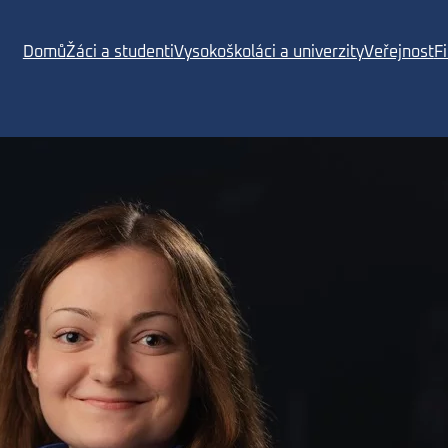
Domů
Žáci a studenti
Vysokoškoláci a univerzity
Veřejnost
F