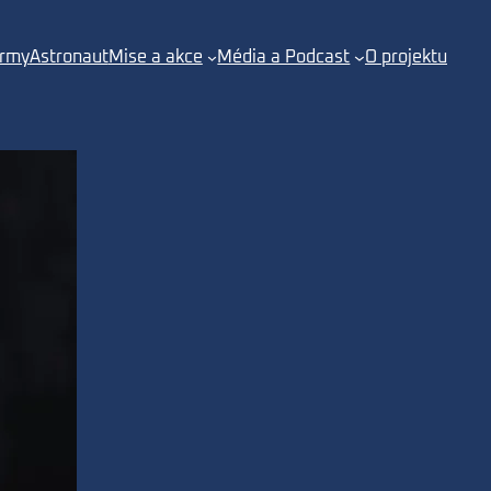
irmy
Astronaut
Mise a akce
Média a Podcast
O projektu