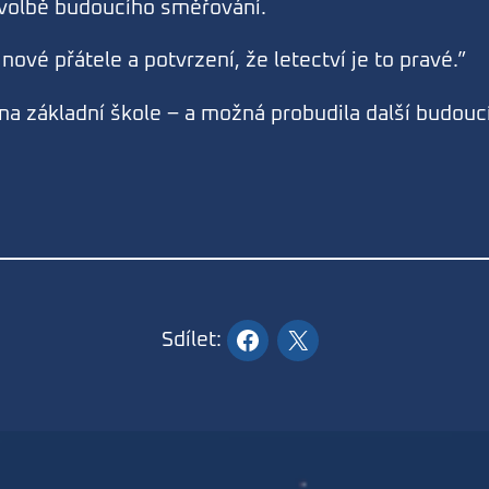
 volbě budoucího směřování.
nové přátele a potvrzení, že letectví je to pravé.”
na základní škole – a možná probudila další budouc
Sdílet: