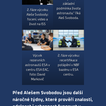
základní
podmínka života
2. fáze výcviku
astronauta,“ říká
Aleše Svobody:
Aleš Svoboda.
focení, video a
život na ISS
Výcvik
2. fáze výcviku:
rezervních
recertifikace
astronautů ESA v
potápění v NBF
centru ESA EAC,
bazénu v ESA
foto: David
centru.
Markovič
Před Alešem Svobodou jsou další
náročné týdny, které prověří znalosti,