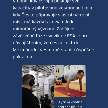
V době, kdy Evropa posiluje své
kapacity v pilotované kosmonautice a
kdy Česko připravuje vlastní národní
misi, má každý takový milník
mimořádný význam. Zahájení
závěrečné fáze výcviku v ESA je pro
nás ujištěním, že česká cesta k
Mezinárodní vesmírné stanici úspěšně
pokračuje.
„Fyzická kondice
není doplněk, ale