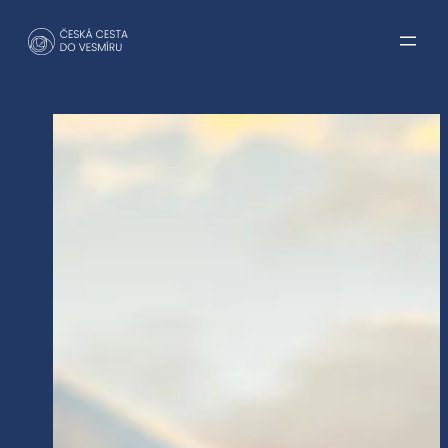
Přeskočit
na
obsah