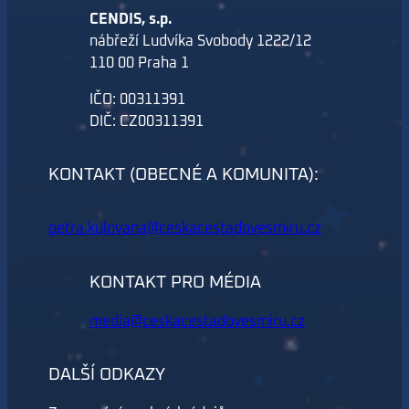
CENDIS, s.p.
nábřeží Ludvíka Svobody 1222/12
110 00 Praha 1
IČO: 00311391
DIČ: CZ00311391
KONTAKT (OBECNÉ A KOMUNITA):
petra.kulovana@ceskacestadovesmiru.cz
KONTAKT PRO MÉDIA
media@ceskacestadovesmiru.cz
DALŠÍ ODKAZY