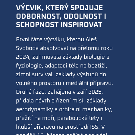
VÝCVIK, KTERÝ SPOJUJE
ODBORNOST, ODOLNOST I
SCHOPNOST INSPIROVAT
První fáze výcviku, kterou Aleš
Svoboda absolvoval na přelomu roku
2024, zahrnovala základy biologie a
fyziologie, adaptaci těla na beztíži,
zimní survival, základy výstupů do
volného prostoru i mediální přípravu.
Druhá fáze, zahájená v září 2025,
přidala návrh a řízení misí, základy
aerodynamiky a orbitální mechaniky,
přežití na moři, parabolické lety i
hlubší přípravu na prostředí ISS. V